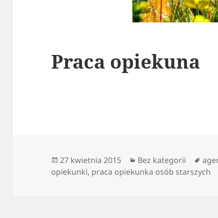
Praca opiekuna
Data
Kategorie
Tagi
27 kwietnia 2015
Bez kategorii
age
publikacji
opiekunki
,
praca opiekunka osób starszych