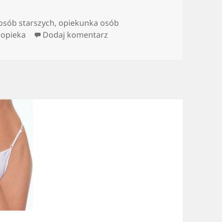
osób starszych
,
opiekunka osób
do Dobry opiekun
 opieka
Dodaj komentarz