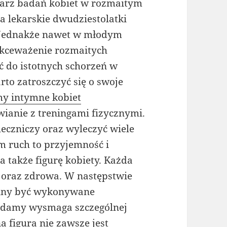
darz badań kobiet w rozmaitym
a lekarskie dwudziestolatki
i. Jednakże nawet w młodym
ekceważenie rozmaitych
 do istotnych schorzeń w
to zatroszczyć się o swoje
y intymne kobiet
ianie z treningami fizycznymi.
leczniczy oraz wyleczyć wiele
m ruch to przyjemność i
a także figurę kobiety. Każda
na oraz zdrowa. W następstwie
inny być wykonywane
ie damy wysmaga szczególnej
a figura nie zawsze jest