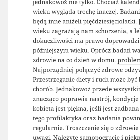
jednakowoż nie tylko. Chociaż kalen
wieku wygląda trochę inaczej. Badani
będą inne aniżeli pięćdziesięciolatk
wieku zagrażają nam schorzenia, a l
dokuczliwości ma prawo doprowadzić
późniejszym wieku. Oprócz badań war
zdrowie na co dzień w domu.
problem
Najporządniej połączyć zdrowe odżyw
Przestrzeganie diety i ruch może być 
chorób. Jednakowoż przede wszystki
znacząco poprawia nastrój, kondycje 
kobieta jest piękna, jeśli jest zadba
tego profilaktyka oraz badania pow
regularnie. Troszczenie się o zdrow
uwagi. Należyte samopoczucie i piękn