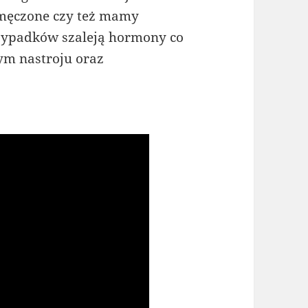
zmęczone czy też mamy
rzypadków szaleją hormony co
ym nastroju oraz