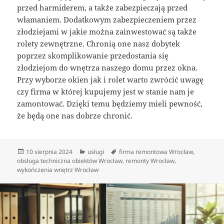
przed harmiderem, a także zabezpieczają przed
włamaniem. Dodatkowym zabezpieczeniem przez
złodziejami w jakie można zainwestować są także
rolety zewnętrzne. Chronią one nasz dobytek
poprzez skomplikowanie przedostania się
złodziejom do wnętrza naszego domu przez okna.
Przy wyborze okien jak i rolet warto zwrócić uwagę
czy firma w której kupujemy jest w stanie nam je
zamontować. Dzięki temu będziemy mieli pewność,
że będą one nas dobrze chronić.
Data
Kategorie
Tagi
10 sierpnia 2024
usługi
firma remontowa Wrocław
,
publikacji
obsługa techniczna obiektów Wrocław
,
remonty Wrocław
,
wykończenia wnętrz Wrocław