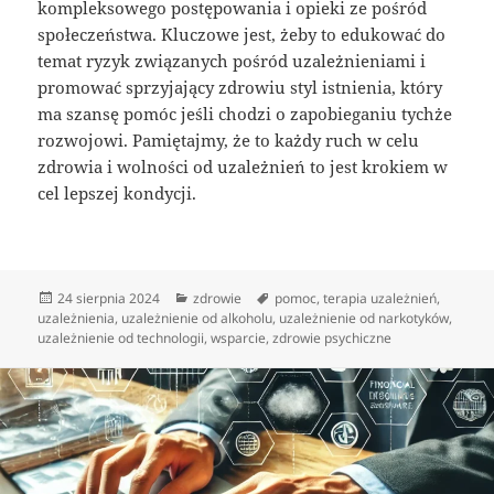
kompleksowego postępowania i opieki ze pośród
społeczeństwa. Kluczowe jest, żeby to edukować do
temat ryzyk związanych pośród uzależnieniami i
promować sprzyjający zdrowiu styl istnienia, który
ma szansę pomóc jeśli chodzi o zapobieganiu tychże
rozwojowi. Pamiętajmy, że to każdy ruch w celu
zdrowia i wolności od uzależnień to jest krokiem w
cel lepszej kondycji.
Data
Kategorie
Tagi
24 sierpnia 2024
zdrowie
pomoc
,
terapia uzależnień
,
publikacji
uzależnienia
,
uzależnienie od alkoholu
,
uzależnienie od narkotyków
,
uzależnienie od technologii
,
wsparcie
,
zdrowie psychiczne