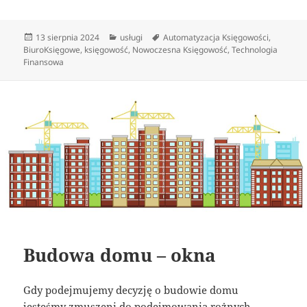
Data
Kategorie
Tagi
13 sierpnia 2024
usługi
Automatyzacja Księgowości
,
publikacji
BiuroKsięgowe
,
księgowość
,
Nowoczesna Księgowość
,
Technologia
Finansowa
Budowa domu – okna
Gdy podejmujemy decyzję o budowie domu
jesteśmy zmuszeni do podejmowania rożnych