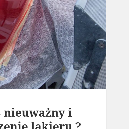
 nieuważny i
zenie lakieru ?