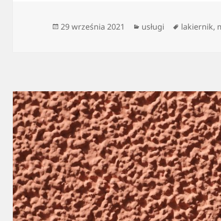
Data
Kategorie
Tagi
29 września 2021
usługi
lakiernik
,
publikacji