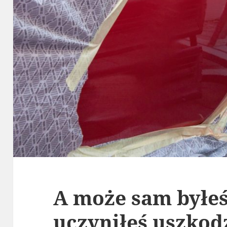
A może sam byłeś
uczyniłeś uszkod