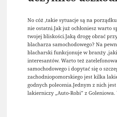
No cóż ,takie sytuacje są na porządk
nie ostatni.Jak już ochłoniesz warto
twojej bliskości.Jaką drogę obrać p
blacharza samochodowego? Na pewno i
blacharski funkcjonuje w branży ,jak
interesantów. Warto też zatelefonow
samochodowego i dopytać się o szcze
zachodniopomorskiego jest kilka la
godnych polecenia.Jednym z nich jest
lakierniczy „Auto-Robi” z Goleniowa.