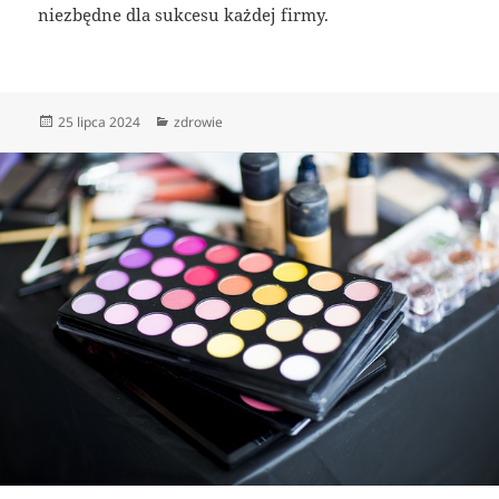
niezbędne dla sukcesu każdej firmy.
Data
Kategorie
25 lipca 2024
zdrowie
publikacji