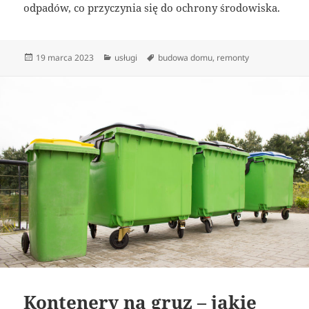
odpadów, co przyczynia się do ochrony środowiska.
Data
Kategorie
Tagi
19 marca 2023
usługi
budowa domu
,
remonty
publikacji
Kontenery na gruz – jakie