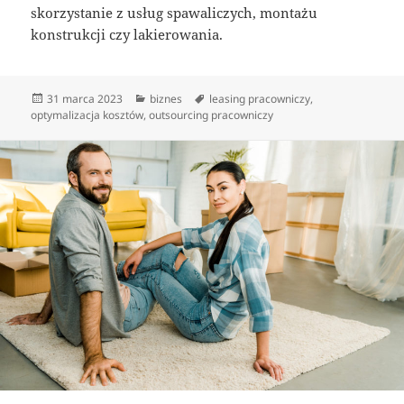
skorzystanie z usług spawaliczych, montażu
konstrukcji czy lakierowania.
Data
Kategorie
Tagi
31 marca 2023
biznes
leasing pracowniczy
,
publikacji
optymalizacja kosztów
,
outsourcing pracowniczy