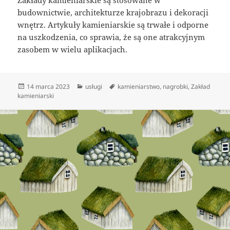
budownictwie, architekturze krajobrazu i dekoracji
wnętrz. Artykuły kamieniarskie są trwałe i odporne
na uszkodzenia, co sprawia, że są one atrakcyjnym
zasobem w wielu aplikacjach.
Data
Kategorie
Tagi
14 marca 2023
usługi
kamieniarstwo
,
nagrobki
,
Zakład
publikacji
kamieniarski