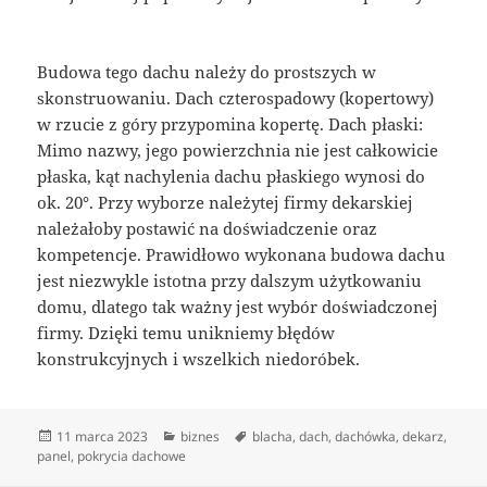
Budowa tego dachu należy do prostszych w
skonstruowaniu. Dach czterospadowy (kopertowy)
w rzucie z góry przypomina kopertę. Dach płaski:
Mimo nazwy, jego powierzchnia nie jest całkowicie
płaska, kąt nachylenia dachu płaskiego wynosi do
ok. 20°. Przy wyborze należytej firmy dekarskiej
należałoby postawić na doświadczenie oraz
kompetencje. Prawidłowo wykonana budowa dachu
jest niezwykle istotna przy dalszym użytkowaniu
domu, dlatego tak ważny jest wybór doświadczonej
firmy. Dzięki temu unikniemy błędów
konstrukcyjnych i wszelkich niedoróbek.
Data
Kategorie
Tagi
11 marca 2023
biznes
blacha
,
dach
,
dachówka
,
dekarz
,
publikacji
panel
,
pokrycia dachowe