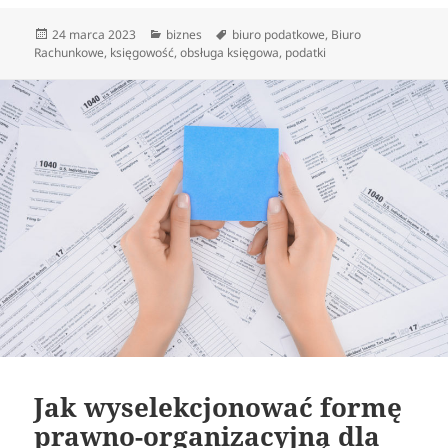
Data
Kategorie
Tagi
24 marca 2023
biznes
biuro podatkowe
,
Biuro
publikacji
Rachunkowe
,
księgowość
,
obsługa księgowa
,
podatki
Jak wyselekcjonować formę
prawno-organizacyjną dla