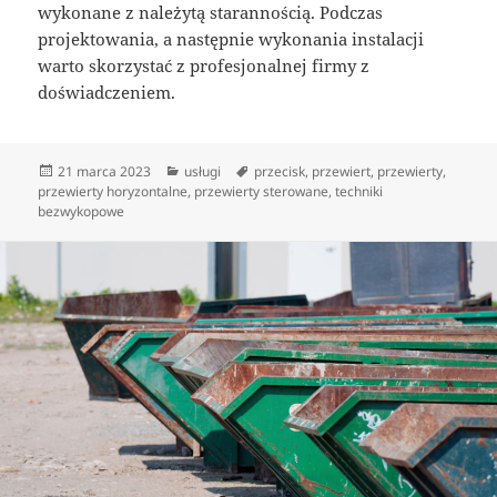
wykonane z należytą starannością. Podczas
projektowania, a następnie wykonania instalacji
warto skorzystać z profesjonalnej firmy z
doświadczeniem.
Data
Kategorie
Tagi
21 marca 2023
usługi
przecisk
,
przewiert
,
przewierty
,
publikacji
przewierty horyzontalne
,
przewierty sterowane
,
techniki
bezwykopowe