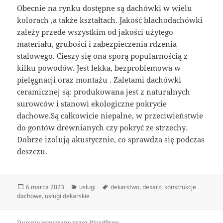
Obecnie na rynku dostępne są dachówki w wielu
kolorach ,a także kształtach. Jakość blachodachówki
zależy przede wszystkim od jakości użytego
materiału, grubości i zabezpieczenia rdzenia
stalowego. Cieszy się ona sporą popularnością z
kilku powodów. Jest lekka, bezproblemowa w
pielęgnacji oraz montażu . Zaletami dachówki
ceramicznej są: produkowana jest z naturalnych
surowców i stanowi ekologiczne pokrycie
dachowe.Są całkowicie niepalne, w przeciwieństwie
do gontów drewnianych czy pokryć ze strzechy.
Dobrze izolują akustycznie, co sprawdza się podczas
deszczu.
Data
Kategorie
Tagi
6 marca 2023
usługi
dekarstwo
,
dekarz
,
konstrukcje
publikacji
dachowe
,
usługi dekarskie
Dumnie wspierane przez WordPress