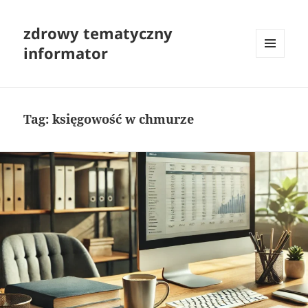
zdrowy tematyczny
informator
MENU
I
WIDGETY
Tag:
księgowość w chmurze